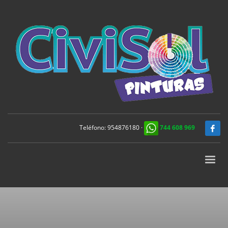
Teléfono:
954876180
·
744 608 969