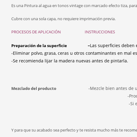
Es una Pintura al agua en tonos vintage con marcado efecto tiza, par
Cubre con una sola capa, no requiere imprimación previa.
PROCESOS DE APLICACIÓN INSTRUCCIONES
–
Las superficies deben 
Preparación de la superficie
-Eliminar polvo, grasa, ceras u otros contaminantes en mal e
-Se recomienda lijar la madera nuevas antes de pintarla.
-Mezcle bien antes de us
Mezclado del producto
-Producto al u
-Si es necesario diluir con agua
Y para que su acabado sea perfecto y te resista mucho más te recome