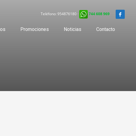
Teléfono:
954876180
·
744 608 969
ios
Promociones
Noticias
Contacto