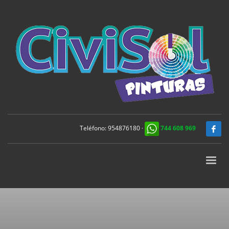
Teléfono:
954876180
·
744 608 969